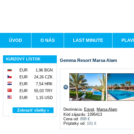
ÚVOD
O NÁS
LAST MINUTE
PLAV
KURZOVÝ LÍSTOK
Gemma Resort Marsa Alam
EUR
1,96 BGN
EUR
24,26 CZK
EUR
7,54 HRK
EUR
55,03 TRY
EUR
1,15 USD
Destinácia:
Egypt
,
Marsa Alam
Zobraziť všetky »
Kód zájazdu: 1395413
Cena od:
898 €
Príplatky od:
101 €