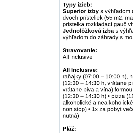
Typy izieb:
Superior
izby
s výhľadom 
dvoch prísteliek (55 m2, m
prístelka rozkladací gauč v
Jednolôžková izba
s výhľ
výhľadom do záhrady s mož
Stravovanie:
All inclusive
All Inclusive:
raňajky (07:00 – 10:00 h), 
(12:30 – 14:30 h, vrátane pi
vrátane piva a vína) formou
(12:30 – 14:30 h) • pizza (
alkoholické a nealkoholické
non stop) • 1x za pobyt veče
nutná)
Pláž: