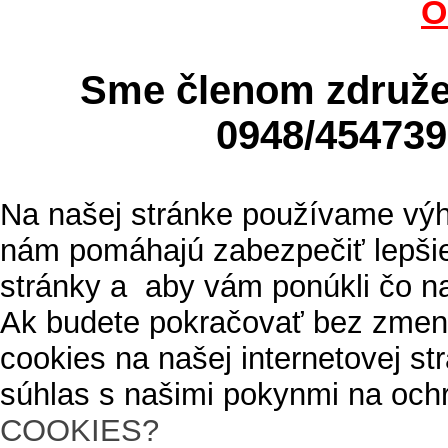
O
Sme členom zdru
0948/4547
Na našej stránke používame výh
nám pomáhajú zabezpečiť lepšie
stránky a aby vám ponúkli čo n
Ak budete pokračovať bez zmen
cookies na našej internetovej s
súhlas s našimi pokynmi na och
COOKIES?