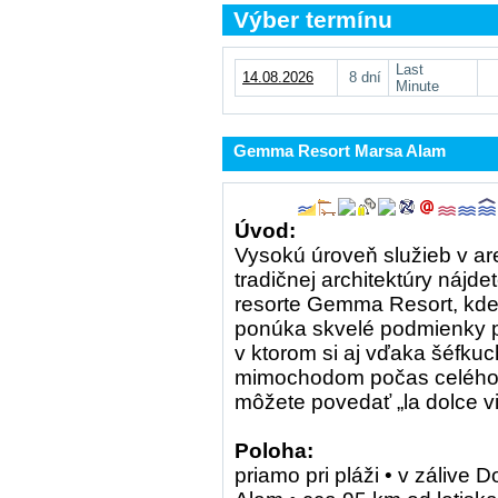
Výber termínu
Last
14.08.2026
8 dní
Minute
Gemma Resort Marsa Alam
Úvod:
Vysokú úroveň služieb v are
tradičnej architektúry nájd
resorte Gemma Resort, kde 
ponúka skvelé podmienky p
v ktorom si aj vďaka šéfku
mimochodom počas celého d
môžete povedať „la dolce vi
Poloha:
priamo pri pláži • v zálive