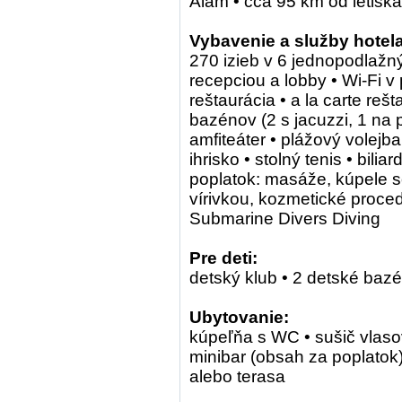
Alam • cca 95 km od letisk
Vybavenie a služby hotela
270 izieb v 6 jednopodlažn
recepciou a lobby • Wi-Fi v
reštaurácia • a la carte reš
bazénov (2 s jacuzzi, 1 na 
amfiteáter • plážový volejba
ihrisko • stolný tenis • bili
poplatok: masáže, kúpele s
vírivkou, kozmetické proce
Submarine Divers Diving
Pre deti:
detský klub • 2 detské bazén
Ubytovanie:
kúpeľňa s WC • sušič vlasov
minibar (obsah za poplatok) 
alebo terasa