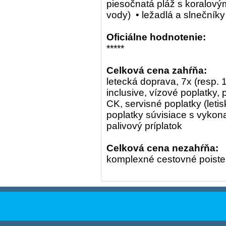
piesočnatá pláž s koralov
vody) • ležadlá a slnečníky
Oficiálne hodnotenie:
*****
Celková cena zahŕňa:
letecká doprava, 7x (resp. 
inclusive, vízové poplatky, 
CK, servisné poplatky (leti
poplatky súvisiace s vykona
palivový príplatok
Celková cena nezahŕňa:
komplexné cestovné poisten