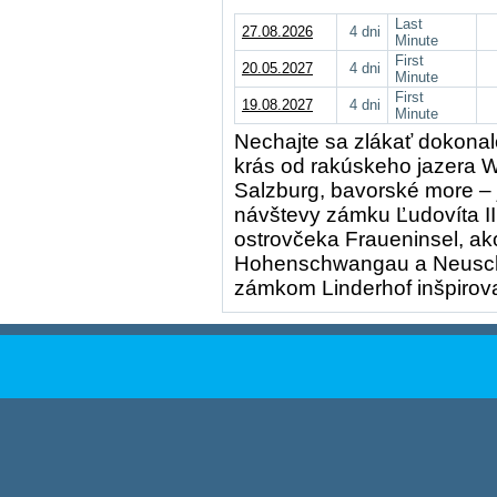
Last
27.08.2026
4 dni
Minute
First
20.05.2027
4 dni
Minute
First
19.08.2027
4 dni
Minute
Nechajte sa zlákať dokonal
krás od rakúskeho jazera 
Salzburg, bavorské more –
návštevy zámku Ľudovíta I
ostrovčeka Fraueninsel, ak
Hohenschwangau a Neuschw
zámkom Linderhof inšpirov