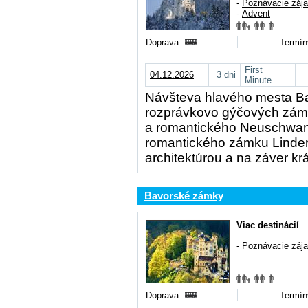
-
Poznávacie záj
-
Advent
Doprava:
Termín
First
04.12.2026
3 dni
Minute
Návšteva hlavého mesta Ba
rozprávkovo gýčových zám
a romantického Neuschwanst
romantického zámku Linder
architektúrou a na záver kr
Bavorské zámky
Viac destinácií
-
Poznávacie záj
Doprava:
Termín