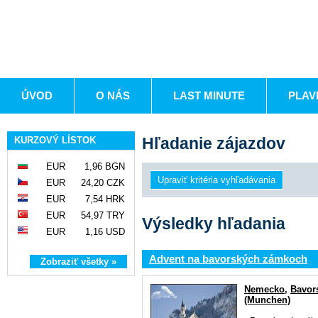
ÚVOD
O NÁS
LAST MINUTE
PLAV
Hľadanie zájazdov
KURZOVÝ LÍSTOK
EUR
1,96 BGN
EUR
24,20 CZK
EUR
7,54 HRK
EUR
54,97 TRY
Výsledky hľadania
EUR
1,16 USD
Advent na bavorských zámkoch
Zobraziť všetky »
Nemecko
,
Bavor
(Munchen)