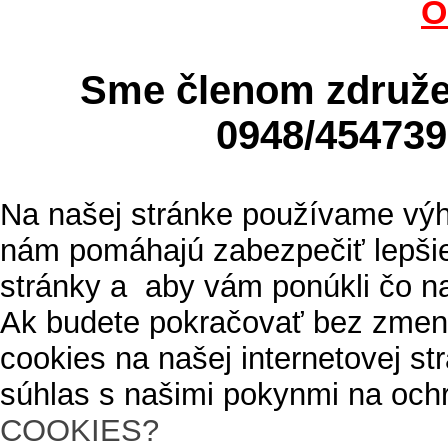
O
Sme členom zdru
0948/4547
Na našej stránke používame výh
nám pomáhajú zabezpečiť lepšie
stránky a aby vám ponúkli čo n
Ak budete pokračovať bez zmen
cookies na našej internetovej s
súhlas s našimi pokynmi na och
COOKIES?