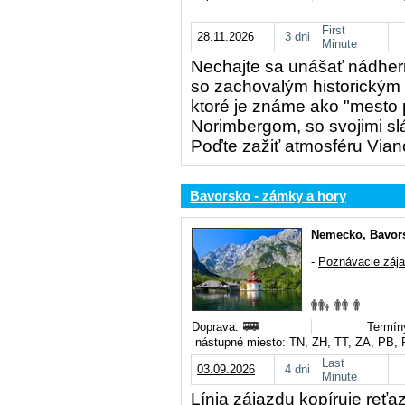
First
28.11.2026
3 dni
Minute
Nechajte sa unášať nádh
so zachovalým historický
ktoré je známe ako "mesto 
Norimbergom, so svojimi s
Poďte zažiť atmosféru Via
Bavorsko - zámky a hory
Nemecko
,
Bavor
-
Poznávacie záj
Doprava:
Termín
nástupné miesto: TN, ZH, TT, ZA, PB,
Last
03.09.2026
4 dni
Minute
Línia zájazdu kopíruje reť