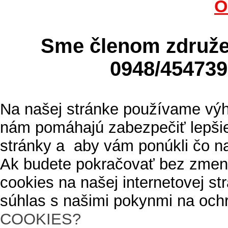
O
Sme členom zdru
0948/4547
Na našej stránke používame výh
nám pomáhajú zabezpečiť lepšie
stránky a aby vám ponúkli čo n
Ak budete pokračovať bez zmen
cookies na našej internetovej s
súhlas s našimi pokynmi na och
COOKIES?