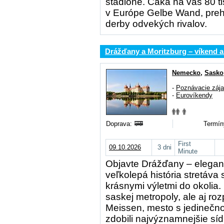
štadióne. Čaká na vás 80 tis
v Európe Gelbe Wand, pre
derby odvekých rivalov.
Drážďany a Moritzburg – víkend a
Nemecko
,
Sasko
-
Poznávacie záj
-
Eurovíkendy
Doprava:
Termín
First
09.10.2026
3 dni
Minute
Objavte Drážďany – elegant
veľkolepá história stretáv
krásnymi výletmi do okolia
saskej metropoly, ale aj r
Meissen, mesto s jedinečno
zdobili najvýznamnejšie síd