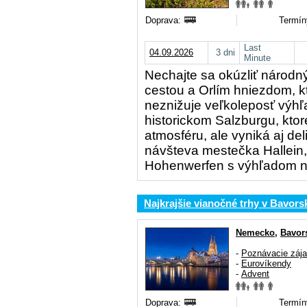
Doprava:
Termín
Last
04.09.2026
3 dni
Minute
Nechajte sa okúzliť národ
cestou a Orlím hniezdom, k
neznižuje veľkoleposť výhľ
historickom Salzburgu, kto
atmosféru, ale vyniká aj de
návšteva mestečka Hallein,
Hohenwerfen s výhľadom na
Najkrajšie vianočné trhy v Bavors
Nemecko
,
Bavor
-
Poznávacie záj
-
Eurovíkendy
-
Advent
Doprava:
Termín