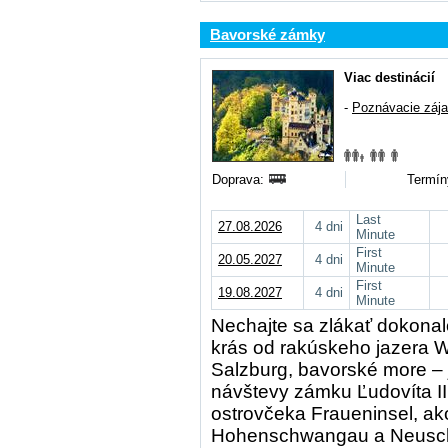
Bavorské zámky
Viac destinácií
-
Poznávacie záj
Doprava:
Termín
Last
27.08.2026
4 dni
Minute
First
20.05.2027
4 dni
Minute
First
19.08.2027
4 dni
Minute
Nechajte sa zlákať dokonal
krás od rakúskeho jazera 
Salzburg, bavorské more –
návštevy zámku Ľudovíta I
ostrovčeka Fraueninsel, ak
Hohenschwangau a Neuschw