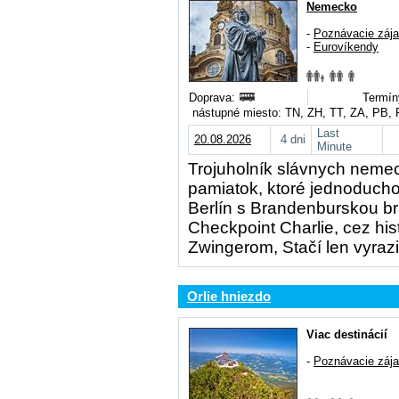
Nemecko
-
Poznávacie záj
-
Eurovíkendy
Doprava:
Termín
nástupné miesto: TN, ZH, TT, ZA, PB,
Last
20.08.2026
4 dni
Minute
Trojuholník slávnych neme
pamiatok, ktoré jednoducho
Berlín s Brandenburskou b
Checkpoint Charlie, cez hi
Zwingerom, Stačí len vyrazi
Orlie hniezdo
Viac destinácií
-
Poznávacie záj