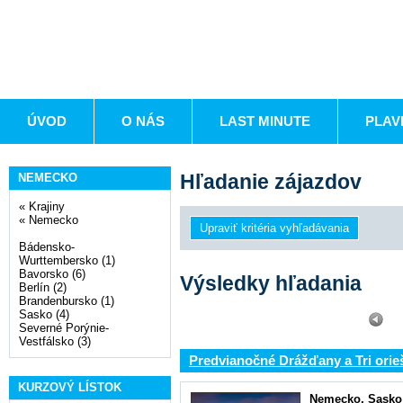
ÚVOD
O NÁS
LAST MINUTE
PLAV
Hľadanie zájazdov
NEMECKO
«
Krajiny
«
Nemecko
Bádensko-
Wurttembersko (1)
Bavorsko (6)
Výsledky hľadania
Berlín (2)
Brandenbursko (1)
Sasko (4)
Severné Porýnie-
Vestfálsko (3)
Predvianočné Drážďany a Tri orie
KURZOVÝ LÍSTOK
Nemecko
,
Sasko