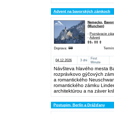
Advent na bavorských zámkoch
Nemecko
,
Bavor
(Munchen)
-
Poznávacie záj
-
Advent
Doprava:
Termín
First
04.12.2026
3 dni
Minute
Návšteva hlavého mesta Ba
rozprávkovo gýčových zám
a romantického Neuschwanst
romantického zámku Linder
architektúrou a na záver kr
Postupim, Berlín a Drážďany