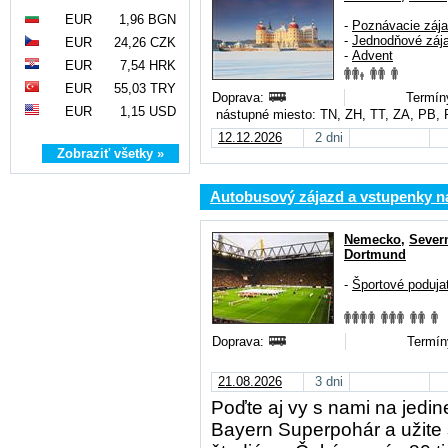
EUR
1,96 BGN
-
Poznávacie záj
-
Jednodňové záj
EUR
24,26 CZK
-
Advent
EUR
7,54 HRK
EUR
55,03 TRY
Doprava:
Termín
EUR
1,15 USD
nástupné miesto: TN, ZH, TT, ZA, PB,
12.12.2026
2 dni
Zobraziť všetky »
Autobusový zájazd a vstupenky n
Nemecko
,
Severn
Dortmund
-
Športové podujat
Doprava:
Termín
21.08.2026
3 dni
Poďte aj vy s nami na jedi
Bayern Superpohár a užite 