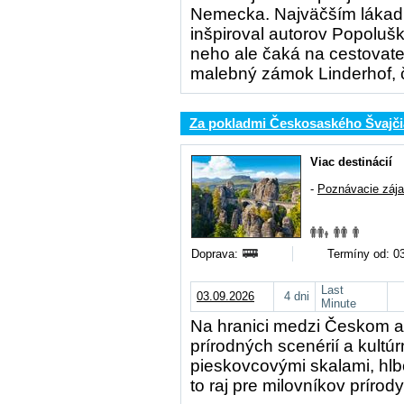
Nemecka. Najväčším lákad
inšpiroval autorov Popoluš
neho ale čaká na cestovate
malebný zámok Linderhof, 
Za pokladmi Českosaského Švajči
Viac destinácií
-
Poznávacie záj
Doprava:
Termíny od: 0
Last
03.09.2026
4 dni
Minute
Na hranici medzi Českom 
prírodných scenérií a kultú
pieskovcovými skalami, hl
to raj pre milovníkov prírody