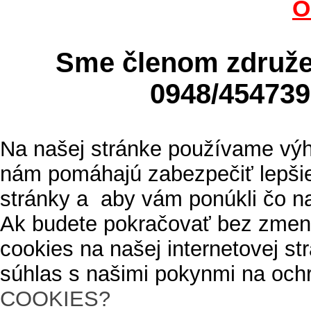
O
Sme členom zdru
0948/4547
Na našej stránke používame výh
nám pomáhajú zabezpečiť lepšie
stránky a aby vám ponúkli čo n
Ak budete pokračovať bez zmen
cookies na našej internetovej s
súhlas s našimi pokynmi na och
COOKIES?