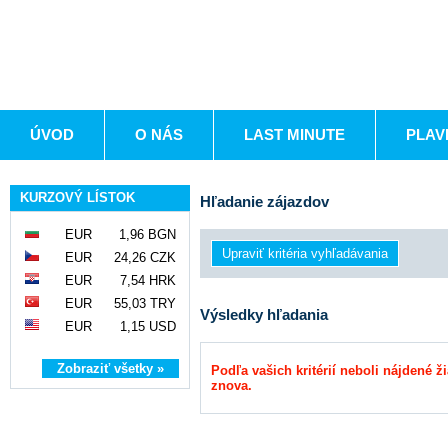
ÚVOD
O NÁS
LAST MINUTE
PLAV
KURZOVÝ LÍSTOK
Hľadanie zájazdov
EUR
1,96 BGN
EUR
24,26 CZK
EUR
7,54 HRK
EUR
55,03 TRY
Výsledky hľadania
EUR
1,15 USD
Zobraziť všetky »
Podľa vašich kritérií neboli nájdené ž
znova.