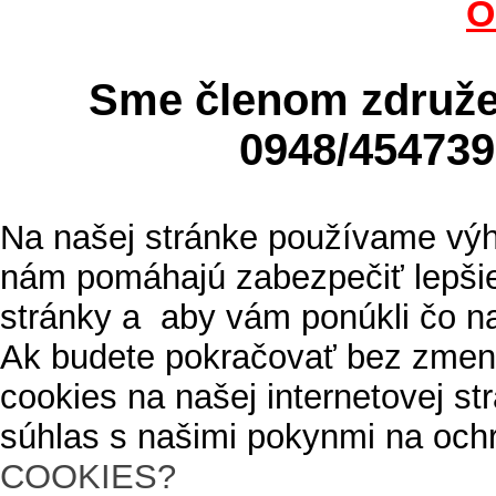
O
Sme členom zdru
0948/4547
Na našej stránke používame výh
nám pomáhajú zabezpečiť lepšie
stránky a aby vám ponúkli čo n
Ak budete pokračovať bez zmen
cookies na našej internetovej s
súhlas s našimi pokynmi na och
COOKIES?