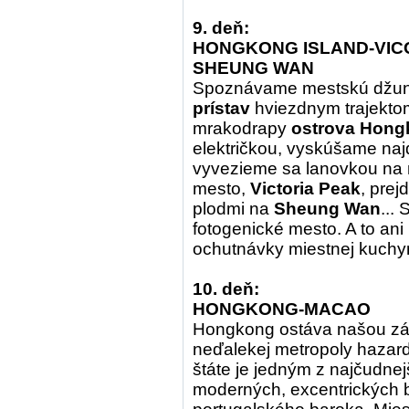
9. deň:
HONGKONG ISLAND-VICO
SHEUNG WAN
Spoznávame mestskú džun
prístav
hviezdnym trajektom
mrakodrapy
ostrova Hong
električkou, vyskúšame najd
vyvezieme sa lanovkou na 
mesto,
Victoria Peak
, pre
plodmi na
Sheung Wan
...
fotogenické mesto. A to ani
ochutnávky miestnej kuchyn
10. deň:
HONGKONG-MACAO
Hongkong ostáva našou zák
neďalekej metropoly hazar
štáte je jedným z najčudnejš
moderných, excentrických 