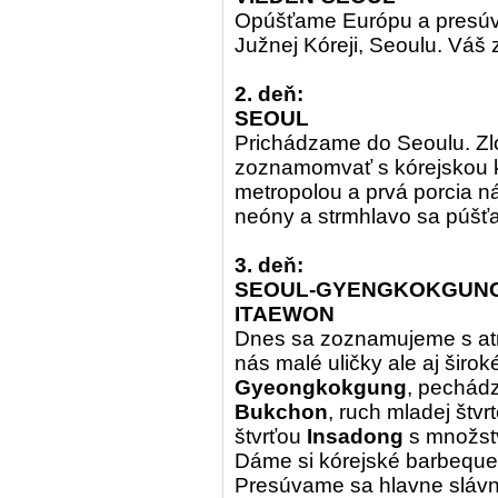
Opúšťame Európu a presú
Južnej Kóreji, Seoulu. Váš 
2. deň:
SEOUL
Prichádzame do Seoulu. Zl
zoznamomvať s kórejskou k
metropolou a prvá porcia n
neóny a strmhlavo sa púšť
3. deň:
SEOUL-GYENGKOKGUN
ITAEWON
Dnes sa zoznamujeme s atr
nás malé uličky ale aj širok
Gyeongkokgung
, pechád
Bukchon
, ruch mladej štvr
štvrťou
Insadong
s množstv
Dáme si kórejské barbeque 
Presúvame sa hlavne slávn