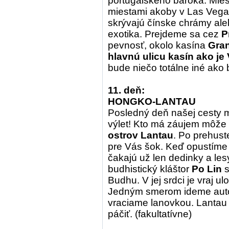
portugalského baroka. Mies
miestami akoby v Las Vega
skrývajú čínske chrámy aleb
exotika. Prejdeme sa cez
P
pevnosť, okolo kasína
Gra
hlavnú ulicu kasín ako je
bude niečo totálne iné ako b
11. deň:
HONGKO-LANTAU
Posledný deň našej cesty 
výlet! Kto má záujem môže 
ostrov Lantau
. Po prehus
pre Vás šok. Keď opustíme
čakajú už len dedinky a le
budhistický kláštor
Po Lin
s
Budhu. V jej srdci je vraj
Jedným smerom ideme auto
vraciame lanovkou. Lantau 
páčiť. (fakultatívne)