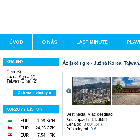
ÚVOD
O NÁS
LAST MINUTE
PLAV
KRAJINY
Ázijské tigre - Južná Kórea, Tajw
Čína (6)
Južná Kórea (2)
Taiwan (Čína) (2)
Zobraziť všetky »
KURZOVÝ LÍSTOK
Destinácia: Viac destinácií
Kód zájazdu: 1373958
EUR
1,96 BGN
Cena od:
3 804,34 €
EUR
24,26 CZK
Príplatky od:
0 €
EUR
7,54 HRK