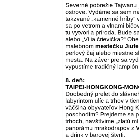
Severné pobrežie Tajwanu 
ostrove. Vydáme sa sem na 
takzvané „kamenné hríby“ 
sa po vetrom a vlnami bič
tu vytvorila príroda. Bude 
alebo „Vília črievička?“ Ob
malebnom
mestečku Jiuf
perlový čaj alebo miestne sl
mesta. Na záver pre sa v
vypustíme tradičný lampión
8. deň:
TAIPEI-HONGKONG-MON
Doobedný prelet do slávn
labyrintom ulíc a trhov v ti
väčšina obyvateľov Hong K
poschodím? Prejdeme sa po
trhoch, navštívime „zlatú m
panorámu mrakodrapov z
V
a drink v barovej štvrti.