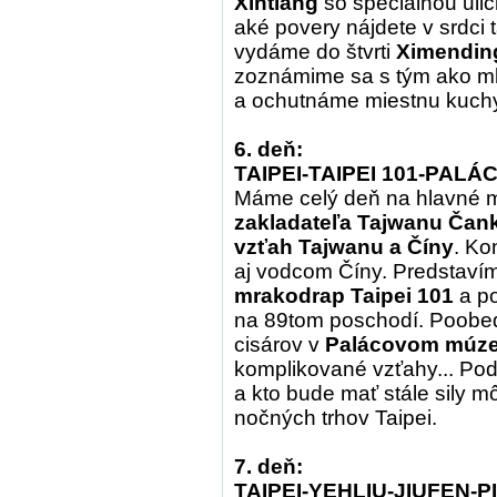
Xintiang
so špeciálnou uli
aké povery nájdete v srdci
vydáme do štvrti
Ximendin
zoznámime sa s tým ako mla
a ochutnáme miestnu kuch
6. deň:
TAIPEI-TAIPEI 101-PAL
Máme celý deň na hlavné 
zakladateľa Tajwanu Čan
vzťah Tajwanu a Číny
. Ko
aj vodcom Číny. Predstavím
mrakodrap Taipei 101
a po
na 89tom poschodí. Poobe
cisárov v
Palácovom múz
komplikované vzťahy... Pod
a kto bude mať stále sily m
nočných trhov Taipei.
7. deň:
TAIPEI-YEHLIU-JIUFEN-P