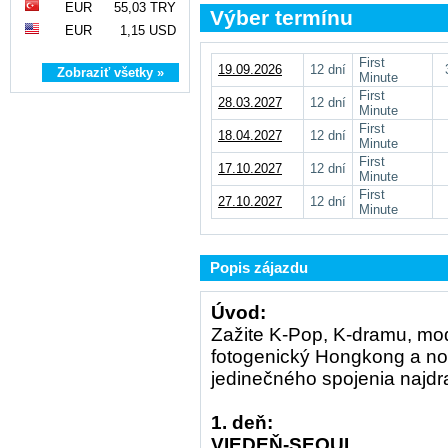
EUR
55,03 TRY
Výber termínu
EUR
1,15 USD
First
19.09.2026
12 dní
Zobraziť všetky »
Minute
First
28.03.2027
12 dní
Minute
First
18.04.2027
12 dní
Minute
First
17.10.2027
12 dní
Minute
First
27.10.2027
12 dní
Minute
Popis zájazdu
Úvod:
Zažite K-Pop, K-dramu, mod
fotogenický Hongkong a no
jedinečného spojenia najdr
1. deň:
VIEDEŇ-SEOUL