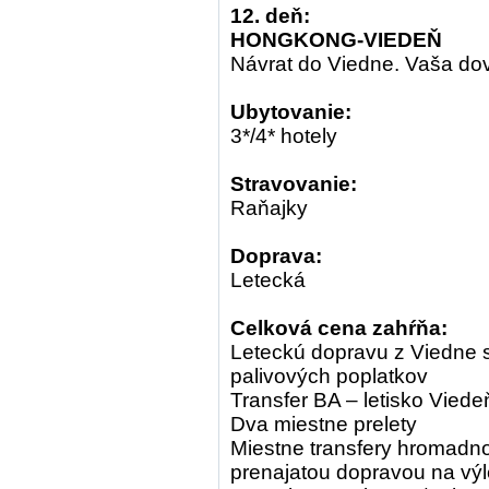
12. deň:
HONGKONG-VIEDEŇ
Návrat do Viedne. Vaša do
Ubytovanie:
3*/4* hotely
Stravovanie:
Raňajky
Doprava:
Letecká
Celková cena zahŕňa:
Leteckú dopravu z Viedne 
palivových poplatkov
Transfer BA – letisko Vied
Dva miestne prelety
Miestne transfery hromadno
prenajatou dopravou na vý