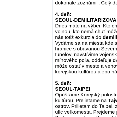
dokonale zoznámili. Celý de
4. deň:
SEOUL-DEMILITARIZOV
Dnes máte na výber. Kto c
vojnou, kto nemá chuť môž
nás totiž exkurzia do
demil
Vydáme sa na miesta kde s
hranice s obávanou Severno
tunelov, navštívime vojensk
mínového poľa, oddeľuje dv
môže ostať v meste a ven
kórejskou kultúrou alebo n
5. deň:
SEOUL-TAIPEI
Opúšťame Kórejský polostr
kultúrou. Prelietame na
Taj
ostrov. Prilietam do Taipei
ulíc veľkomesta. Prejdeme 