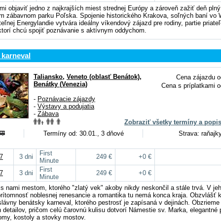
i objaviť jedno z najkrajších miest strednej Európy a zároveň zažiť deň plný
m zábavnom parku Poľska. Spojenie historického Krakova, soľných baní vo 
ľnej Energylandie vytvára ideálny víkendový zájazd pre rodiny, partie priateľ
ktorí chcú spojiť poznávanie s aktívnym oddychom.
 karneval
Taliansko
,
Veneto (oblasť Benátok)
,
Cena zájazdu o
Benátky (Venezia)
Cena s príplatkami o
-
Poznávacie zájazdy
-
Výstavy a podujatia
-
Zábava
Zobraziť všetky termíny a popi
Termíny od: 30.01., 3 dňové
Strava: raňajk
First
7
3 dni
249 €
+0 €
Minute
First
7
3 dni
249 €
+0 €
Minute
 s nami mestom, ktorého "zlatý vek" akoby nikdy neskončil a stále trvá. V jeh
ť prítomnosť noblesnej renesancie a romantika tu nemá konca kraja. Obzvlášť 
slávny benátsky karneval, ktorého pestrosť je zapísaná v dejinách. Obzrieme 
 detailov, pričom celú čarovnú kulisu dotvorí Námestie sv. Marka, elegantné 
my, kostoly a stovky mostov.