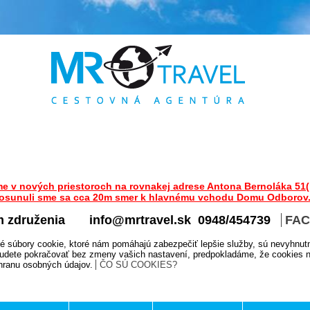
me v nových priestoroch na rovnakej adrese Antona Bernoláka 51(
osunuli sme sa cca 20m smer k hlavnému vchodu Domu Odborov
m združenia
info@mrtravel.sk 0948/454739
FA
é súbory cookie, ktoré nám pomáhajú zabezpečiť lepšie služby, sú nevyhnut
udete pokračovať bez zmeny vašich nastavení, predpokladáme, že cookies na
chranu osobných údajov.
ČO SÚ COOKIES?