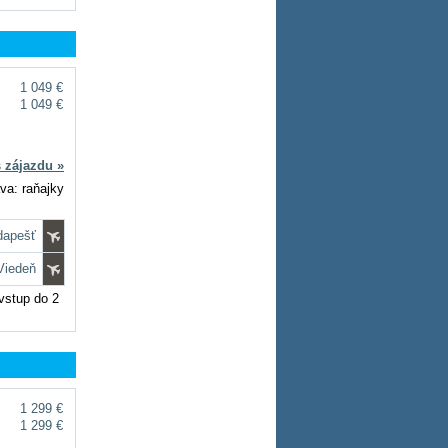
1 049 €
1 049 €
s zájazdu »
va: raňajky
dapešť
 Viedeň
vstup do 2
1 299 €
1 299 €