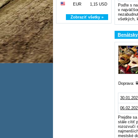
EUR
1,15 USD
Poďte s nam
v najväčšo
nezabudnute
Zobraziť všetky »
všetkých, 
Benátsky
Doprava:
30.01.202
06.02.202
Prejdite sa
stále cíti
rozozvučí 
najmenších
mestské do