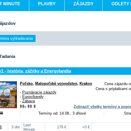
T MINUTE
PLAVBY
ZÁJAZDY
ODLETY 
ájazdov
ľadania
1 - história, zážitky a Energylandia
Poľsko
,
Malopoľské vojvodstvo
,
Krakov
Cena zájazdu o
Cena s príplatkami o
-
Poznávacie zájazdy
-
Eurovíkendy
-
Zábava
Zobraziť všetky termíny a popi
Termíny od: 14.08., 3 dňové
Stra
Last
6
3 dni
179 €
+0 €
Minute