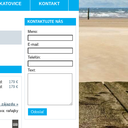
KATOVICE
KONTAKT
KONTAKTUJTE NÁS
Meno:
E-mail:
Telefón:
Text:
d:
179 €
d:
179 €
s zájazdu »
va: raňajky