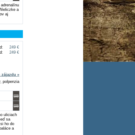
 adrenalínu
Wieliczke a
ov aj
d:
249 €
d:
249 €
s zájazdu »
y, polpenzia
o uliciach
keď sa
si ho do
paláce a