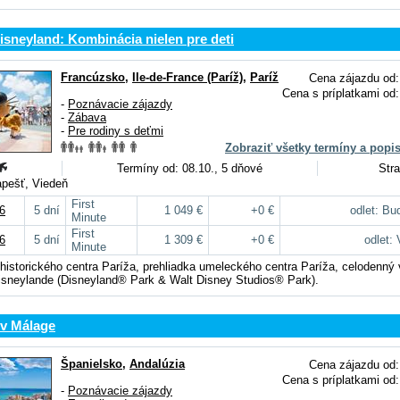
isneyland: Kombinácia nielen pre deti
Francúzsko
,
Ile-de-France (Paríž)
,
Paríž
Cena zájazdu od:
Cena s príplatkami od:
-
Poznávacie zájazdy
-
Zábava
-
Pre rodiny s deťmi
Zobraziť všetky termíny a popi
Termíny od: 08.10., 5 dňové
Stra
apešť, Viedeň
First
6
5 dní
1 049 €
+0 €
odlet: Bu
Minute
First
6
5 dní
1 309 €
+0 €
odlet:
Minute
 historického centra Paríža, prehliadka umeleckého centra Paríža, celodenný 
isneylande (Disneyland® Park & Walt Disney Studios® Park).
 v Málage
Španielsko
,
Andalúzia
Cena zájazdu od:
Cena s príplatkami od:
-
Poznávacie zájazdy