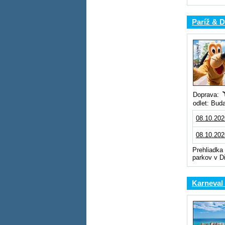
Paríž & D
Doprava:
odlet: Bud
08.10.202
08.10.202
Prehliadka
parkov v D
Karneval