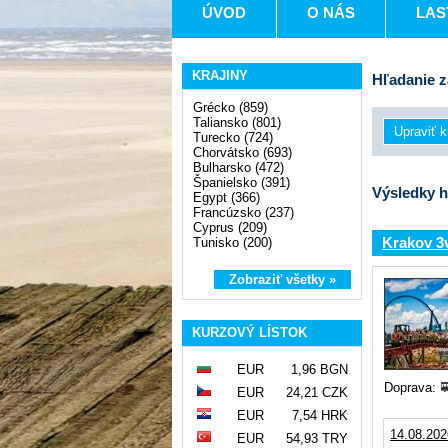
ÚVOD
O NÁS
LAS
KRAJINY
Hľadanie z
Grécko (859)
Taliansko (801)
Turecko (724)
Chorvátsko (693)
Bulharsko (472)
Španielsko (391)
Výsledky h
Egypt (366)
Francúzsko (237)
Cyprus (209)
Krakov 3v
Tunisko (200)
Zobraziť všetky »
KURZOVÝ LÍSTOK
EUR
1,96 BGN
Doprava:
EUR
24,21 CZK
EUR
7,54 HRK
14.08.202
EUR
54,93 TRY